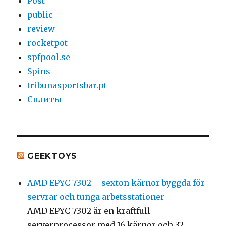
Post
public
review
rocketpot
spfpool.se
Spins
tribunasportsbar.pt
Сплиты
GEEKTOYS
AMD EPYC 7302 – sexton kärnor byggda för
servrar och tunga arbetsstationer
AMD EPYC 7302 är en kraftfull
serverprocessor med 16 kärnor och 32