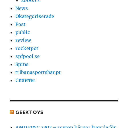
2000A Z
News
Okategoriserade
Post
public
review
rocketpot
spfpool.se
Spins
tribunasportsbar.pt
Сплиты
GEEKTOYS
AMD EPYC 7302 – sexton kärnor byggda för