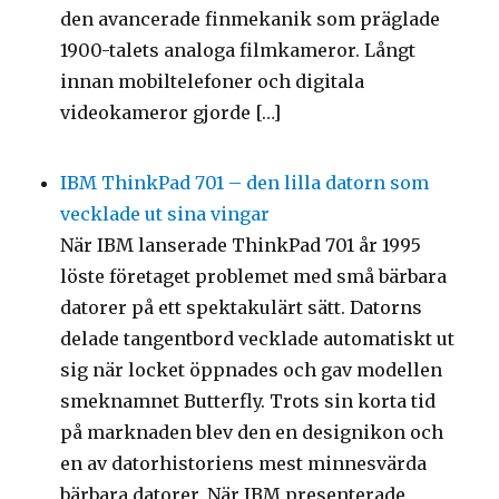
den avancerade finmekanik som präglade
1900-talets analoga filmkameror. Långt
innan mobiltelefoner och digitala
videokameror gjorde […]
IBM ThinkPad 701 – den lilla datorn som
vecklade ut sina vingar
När IBM lanserade ThinkPad 701 år 1995
löste företaget problemet med små bärbara
datorer på ett spektakulärt sätt. Datorns
delade tangentbord vecklade automatiskt ut
sig när locket öppnades och gav modellen
smeknamnet Butterfly. Trots sin korta tid
på marknaden blev den en designikon och
en av datorhistoriens mest minnesvärda
bärbara datorer. När IBM presenterade