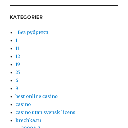
KATEGORIER
! Без рубрики
1
11
12
19
25
6
9
best online casino
casino
casino utan svensk licens
krechka.ru