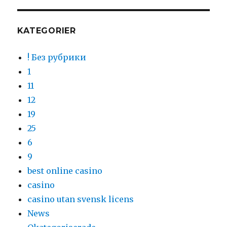
KATEGORIER
! Без рубрики
1
11
12
19
25
6
9
best online casino
casino
casino utan svensk licens
News