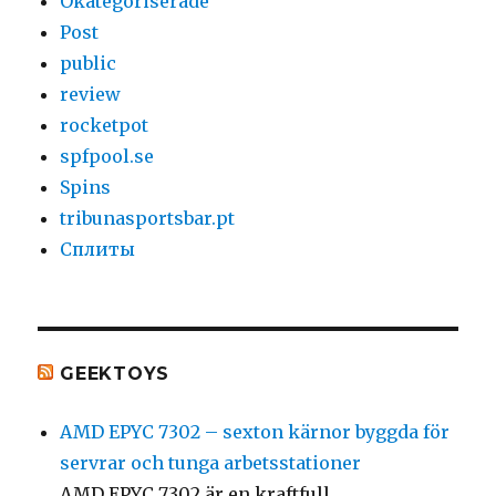
Okategoriserade
Post
public
review
rocketpot
spfpool.se
Spins
tribunasportsbar.pt
Сплиты
GEEKTOYS
AMD EPYC 7302 – sexton kärnor byggda för
servrar och tunga arbetsstationer
AMD EPYC 7302 är en kraftfull