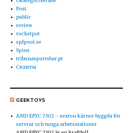
Okategoriserade
Post
public
review
rocketpot
spfpool.se
Spins
tribunasportsbar.pt
Сплиты
GEEKTOYS
AMD EPYC 7302 – sexton kärnor byggda för
servrar och tunga arbetsstationer
AMD EPYC 7302 är en kraftfull