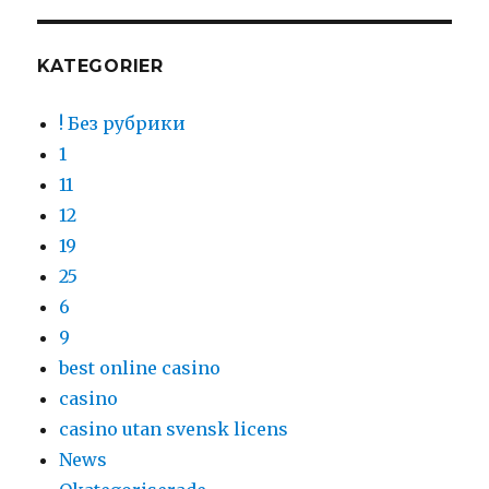
KATEGORIER
! Без рубрики
1
11
12
19
25
6
9
best online casino
casino
casino utan svensk licens
News