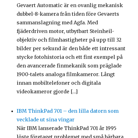
Gevaert Automatic är en ovanlig mekanisk
dubbel-8-kamera från tiden före Gevaerts
sammanslagning med Agfa. Med
fjäderdriven motor, utbytbart Steinheil-
objektiv och filmhastigheter på upp till 32
bilder per sekund är den både ett intressant
stycke fotohistoria och ett fint exempel på
den avancerade finmekanik som präglade
1900-talets analoga filmkameror. Långt
innan mobiltelefoner och digitala
videokameror gjorde […]
IBM ThinkPad 701 – den lilla datorn som
vecklade ut sina vingar
När IBM lanserade ThinkPad 701 år 1995
löste företaget problemet med små bärbara