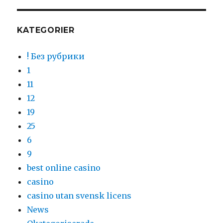
KATEGORIER
! Без рубрики
1
11
12
19
25
6
9
best online casino
casino
casino utan svensk licens
News