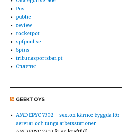
Okategoriserade
Post
public
review
rocketpot
spfpool.se
Spins
tribunasportsbar.pt
Сплиты
GEEKTOYS
AMD EPYC 7302 – sexton kärnor byggda för
servrar och tunga arbetsstationer
AMD EPYC 7302 är en kraftfull