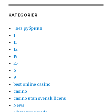
KATEGORIER
! Без рубрики
1
11
12
19
25
6
9
best online casino
casino
casino utan svensk licens
News