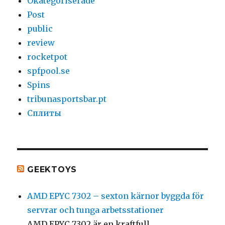
Okategoriserade
Post
public
review
rocketpot
spfpool.se
Spins
tribunasportsbar.pt
Сплиты
GEEKTOYS
AMD EPYC 7302 – sexton kärnor byggda för
servrar och tunga arbetsstationer
AMD EPYC 7302 är en kraftfull